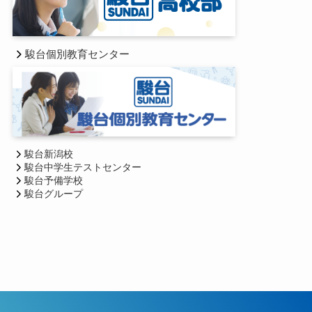
駿台個別教育センター
駿台新潟校
駿台中学生テストセンター
駿台予備学校
駿台グループ