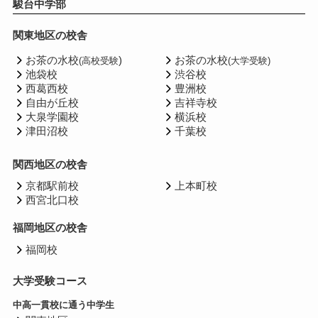
駿台中学部
関東地区の校舎
お茶の水校
)
お茶の水校
(高校受験
(大学受験)
池袋校
渋谷校
西葛西校
豊洲校
自由が丘校
吉祥寺校
大泉学園校
横浜校
津田沼校
千葉校
関西地区の校舎
京都駅前校
上本町校
西宮北口校
福岡地区の校舎
福岡校
大学受験コース
中高一貫校に通う中学生