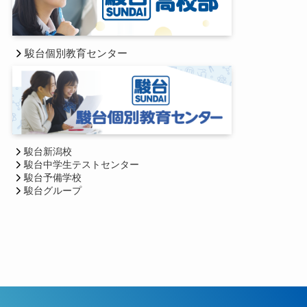
駿台個別教育センター
駿台新潟校
駿台中学生テストセンター
駿台予備学校
駿台グループ