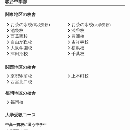
駿台中学部
関東地区の校舎
お茶の水校
)
お茶の水校
(高校受験
(大学受験)
池袋校
渋谷校
西葛西校
豊洲校
自由が丘校
吉祥寺校
大泉学園校
横浜校
津田沼校
千葉校
関西地区の校舎
京都駅前校
上本町校
西宮北口校
福岡地区の校舎
福岡校
大学受験コース
中高一貫校に通う中学生