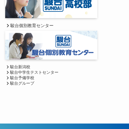
駿台個別教育センター
駿台新潟校
駿台中学生テストセンター
駿台予備学校
駿台グループ