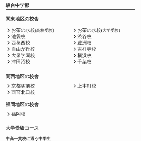
駿台中学部
関東地区の校舎
お茶の水校
)
お茶の水校
(高校受験
(大学受験)
池袋校
渋谷校
西葛西校
豊洲校
自由が丘校
吉祥寺校
大泉学園校
横浜校
津田沼校
千葉校
関西地区の校舎
京都駅前校
上本町校
西宮北口校
福岡地区の校舎
福岡校
大学受験コース
中高一貫校に通う中学生