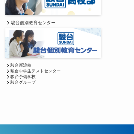
駿台個別教育センター
駿台新潟校
駿台中学生テストセンター
駿台予備学校
駿台グループ