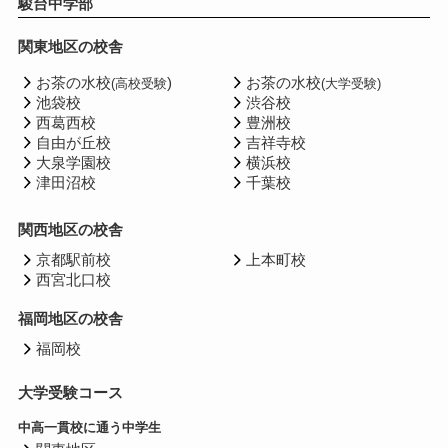
駿台中学部
関東地区の校舎
お茶の水校
)
お茶の水校
(高校受験
(大学受験)
池袋校
渋谷校
西葛西校
豊洲校
自由が丘校
吉祥寺校
大泉学園校
横浜校
津田沼校
千葉校
関西地区の校舎
京都駅前校
上本町校
西宮北口校
福岡地区の校舎
福岡校
大学受験コース
中高一貫校に通う中学生