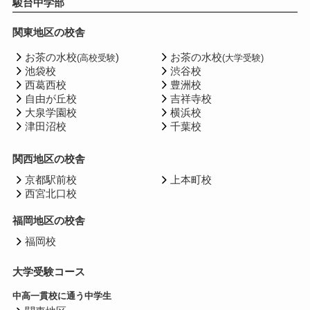
駿台中学部
関東地区の校舎
お茶の水校
)
お茶の水校
(高校受験
(大学受験)
池袋校
渋谷校
西葛西校
豊洲校
自由が丘校
吉祥寺校
大泉学園校
横浜校
津田沼校
千葉校
関西地区の校舎
京都駅前校
上本町校
西宮北口校
福岡地区の校舎
福岡校
大学受験コース
中高一貫校に通う中学生