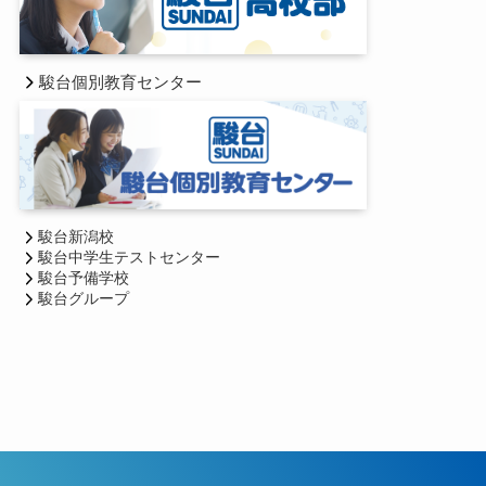
駿台個別教育センター
駿台新潟校
駿台中学生テストセンター
駿台予備学校
駿台グループ