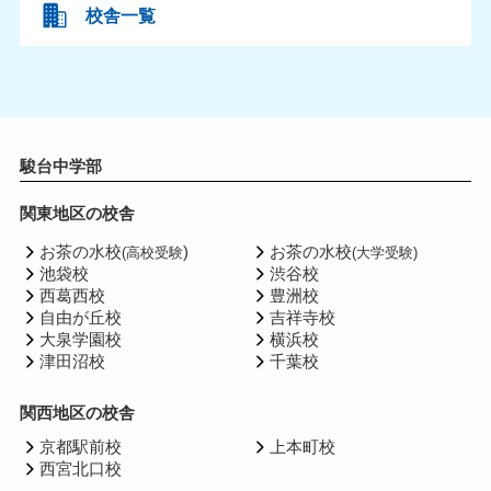
校舎一覧
駿台中学部
関東地区の校舎
お茶の水校
)
お茶の水校
(高校受験
(大学受験)
池袋校
渋谷校
西葛西校
豊洲校
自由が丘校
吉祥寺校
大泉学園校
横浜校
津田沼校
千葉校
関西地区の校舎
京都駅前校
上本町校
西宮北口校