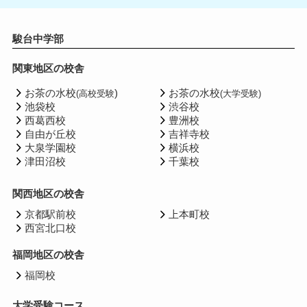
駿台中学部
関東地区の校舎
お茶の水校
)
お茶の水校
(高校受験
(大学受験)
池袋校
渋谷校
西葛西校
豊洲校
自由が丘校
吉祥寺校
大泉学園校
横浜校
津田沼校
千葉校
関西地区の校舎
京都駅前校
上本町校
西宮北口校
福岡地区の校舎
福岡校
大学受験コース