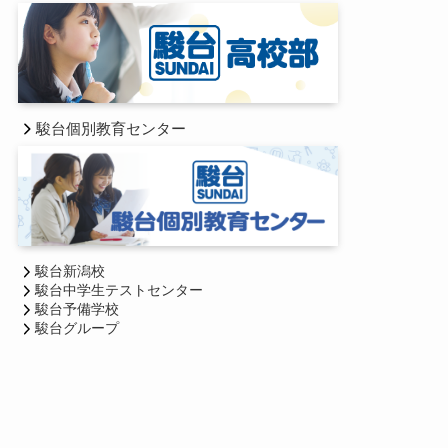
駿台個別教育センター
駿台新潟校
駿台中学生テストセンター
駿台予備学校
駿台グループ